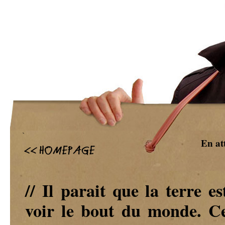
`
En at
// Il parait que la terre e
voir le bout du monde. Ce