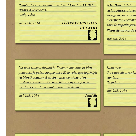
Profitez bien des derniers instants! Vive la SAMBA!
@IsaBelle:
Olà!
Bisous à vous deux!
çà fait plaisir d’avoi
Cathy Léon
voyage arrive au bout
c’est plutôt « vaca
LEONET CHRISTIAN
mai 17th, 2014
soin de ta petite fami
ET CATHY
Pleins de bisous de l
mai 6th, 2014
Un petit coucou de moi !! J’espère que tout va bien
Salut mec
pour toi.. je présume que oui ! Et je vois, que le périple
On t’attends avec i
va bientôt toucher à sa fin.. mais continue d’en
samba…
profiter comme tu l’as semble t-il toujours fait. A
Beijinhos
bientôt. Bises. Et surtout prend soin de toi.
mai 2nd, 2014
IsaBelle
mai 2nd, 2014