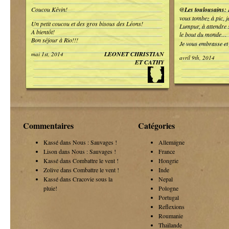
Coucou Kévin!
@Les toulousains:
H
vous tombez à pic, j
Un petit coucou et des gros bisous des Léons!
Lumpur, à attendre 
A bientôt!
le bout du monde…
Bon séjour à Rio!!!
Je vous embrasse et 
LEONET CHRISTIAN
mai 1st, 2014
avril 9th, 2014
ET CATHY
Commentaires
Catégories
Kassé dans
Nous : Sauvages !
Allemagne
Lison dans
Nous : Sauvages !
France
Kassé dans
Combattre le vent !
Hongrie
Zolive dans
Combattre le vent !
Inde
Kassé dans
Cracovie sous la
Nepal
pluie!
Pologne
Portugal
Reflexions
Roumanie
Thaïlande