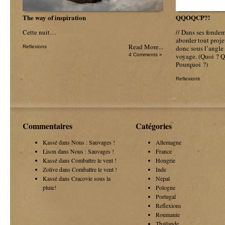
The way of inspiration
QQOQCP?!
Cette nuit…
// Dans ses fonde
aborder tout proje
Read More...
Reflexions
donc sous l’angl
4 Comments »
voyage. (Quoi ? 
Pourquoi ?)
Reflexions
Commentaires
Catégories
Kassé dans
Nous : Sauvages !
Allemagne
Lison dans
Nous : Sauvages !
France
Kassé dans
Combattre le vent !
Hongrie
Zolive dans
Combattre le vent !
Inde
Kassé dans
Cracovie sous la
Nepal
pluie!
Pologne
Portugal
Reflexions
Roumanie
Thaïlande