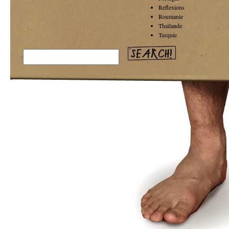
Reflexions
Roumanie
Thaïlande
Turquie