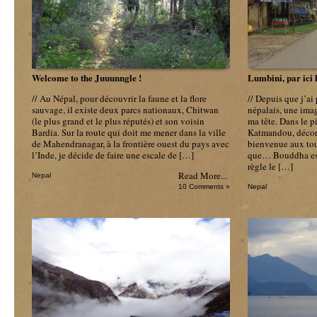
Welcome to the Juuunngle !
Lumbini, par ici l
// Au Népal, pour découvrir la faune et la flore
// Depuis que j’ai
sauvage, il existe deux parcs nationaux, Chitwan
népalais, une ima
(le plus grand et le plus réputés) et son voisin
ma tête. Dans le p
Bardia. Sur la route qui doit me mener dans la ville
Katmandou, décor
de Mahendranagar, à la frontière ouest du pays avec
bienvenue aux tou
l’Inde, je décide de faire une escale de […]
que… Bouddha est 
règle le […]
Read More...
Nepal
10 Comments »
Nepal