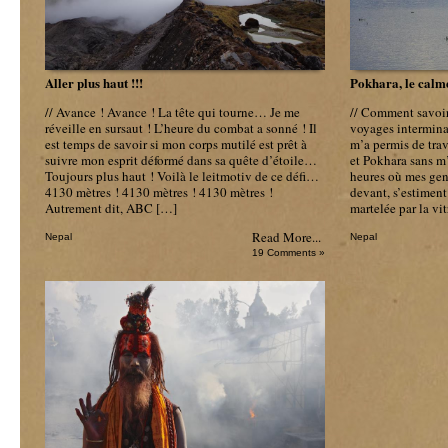
Aller plus haut !!!
Pokhara, le calme
// Avance ! Avance ! La tête qui tourne… Je me
// Comment savoir
réveille en sursaut ! L’heure du combat a sonné ! Il
voyages intermina
est temps de savoir si mon corps mutilé est prêt à
m’a permis de tra
suivre mon esprit déformé dans sa quête d’étoile…
et Pokhara sans m
Toujours plus haut ! Voilà le leitmotiv de ce défi…
heures où mes gen
4130 mètres ! 4130 mètres ! 4130 mètres !
devant, s’estiment
Autrement dit, ABC […]
martelée par la vi
Read More...
Nepal
Nepal
19 Comments »