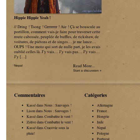
Hippie Hippie Yeah !
// Dring ! Tsong ! Grrrrrrrr ! Aie ! Çà se bouscule au
portillon, comment vais-je faire pour traverser cette
route cabossée, peuplée de buffles, de rickshaw, de
voitures, de piétons et de singes… je me lance…
OUPS ! Une moto qui sort de nulle part, je les avais
oublié celles là. J’y vais… J’y vais pas… J’y vais…
J’y […]
Read More...
Nepal
Start a discussion »
Commentaires
Catégories
Kassé dans
Nous : Sauvages !
Allemagne
Lison dans
Nous : Sauvages !
France
Kassé dans
Combattre le vent !
Hongrie
Zolive dans
Combattre le vent !
Inde
Kassé dans
Cracovie sous la
Nepal
pluie!
Pologne
Portugal