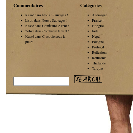
Commentaires
Catégories
Kassé dans
Nous : Sauvages !
Allemagne
Lison dans
Nous : Sauvages !
France
Kassé dans
Combattre le vent !
Hongrie
Zolive dans
Combattre le vent !
Inde
Kassé dans
Cracovie sous la
Nepal
pluie!
Pologne
Portugal
Reflexions
Roumanie
Thaïlande
Turquie