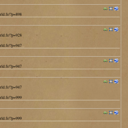
rld.fr/?p=898
rld.fr/?p=928
rld.fr/?p=947
rld.fr/?p=947
rld.fr/?p=947
rld.fr/?p=999
rld.fr/?p=999