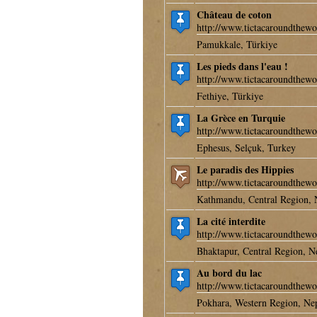
Château de coton
http://www.tictacaroundthewo
Pamukkale, Türkiye
Les pieds dans l'eau !
http://www.tictacaroundthewo
Fethiye, Türkiye
La Grèce en Turquie
http://www.tictacaroundthewo
Ephesus, Selçuk, Turkey
Le paradis des Hippies
http://www.tictacaroundthewo
Kathmandu, Central Region, 
La cité interdite
http://www.tictacaroundthewo
Bhaktapur, Central Region, N
Au bord du lac
http://www.tictacaroundthewo
Pokhara, Western Region, Ne