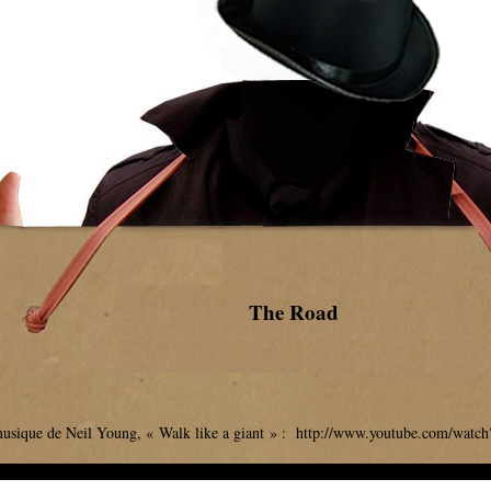
The Road
musique de Neil Young, « Walk like a giant » :
http://www.youtube.com/wat