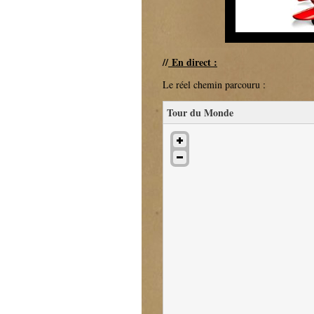
//
En direct :
Le réel chemin parcouru :
Tour du Monde