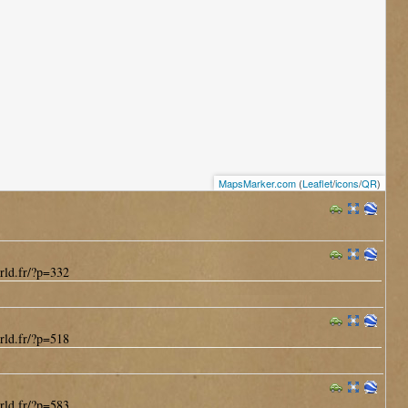
MapsMarker.com
(
Leaflet
/
icons
/
QR
)
rld.fr/?p=332
rld.fr/?p=518
rld.fr/?p=583