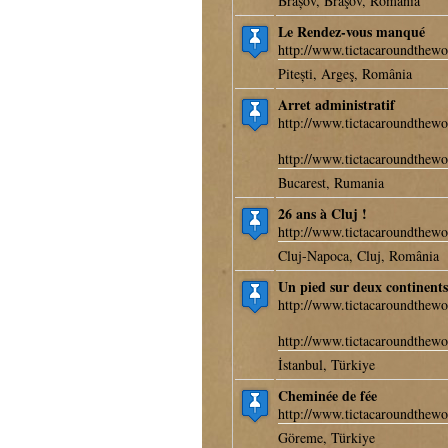
Brașov, Braşov, România
Le Rendez-vous manqué
http://www.tictacaroundthewo
Pitești, Argeş, România
Arret administratif
http://www.tictacaroundthewo
http://www.tictacaroundthewo
Bucarest, Rumania
26 ans à Cluj !
http://www.tictacaroundthewo
Cluj-Napoca, Cluj, România
Un pied sur deux continents
http://www.tictacaroundthewo
http://www.tictacaroundthewo
İstanbul, Türkiye
Cheminée de fée
http://www.tictacaroundthewo
Göreme, Türkiye