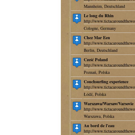
Mannheim, Deutschland
Le long du Rhin
http://www.tictacaroundthewo
Cologne, Germany
Chez Mar Een
http://www.tictacaroundthewo
Berlin, Deutschland
Cześć Poland
http://www.tictacaroundthewo
Poznań, Polska
Couchsurfing experience
http://www.tictacaroundthewo
Łódź, Polska
Warszawa/Warsaw/Varsovie
http://www.tictacaroundthewo
Warszawa, Polska
Au bord de l'eau
http://www.tictacaroundthewo