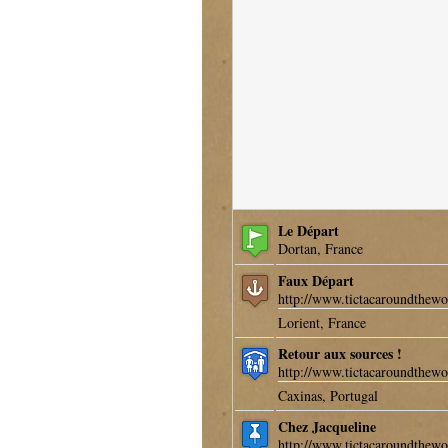
Le Départ
Dortan, France
Faux Départ
http://www.tictacaroundthewo
Lorient, France
Retour aux sources !
http://www.tictacaroundthewo
Caxinas, Portugal
Chez Jacqueline
http://www.tictacaroundthewo