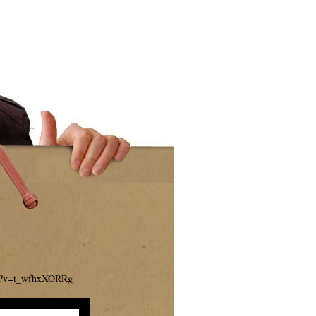
ch?v=t_wfhxXORRg