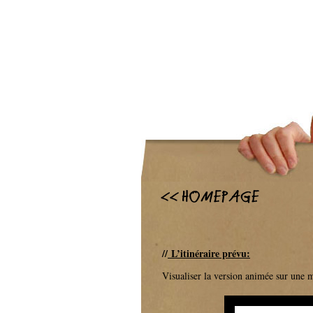
//
L’itinéraire prévu:
Visualiser la version animée sur une 