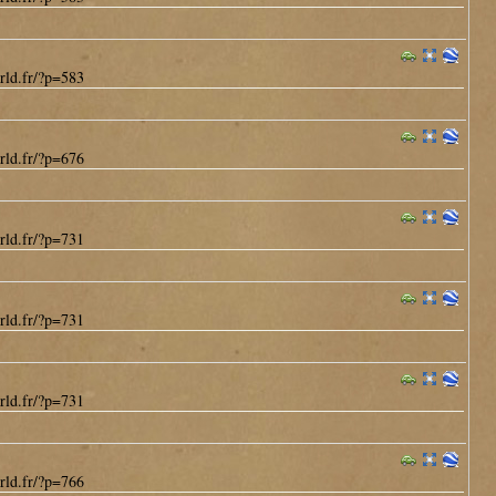
rld.fr/?p=583
rld.fr/?p=676
rld.fr/?p=731
rld.fr/?p=731
rld.fr/?p=731
rld.fr/?p=766