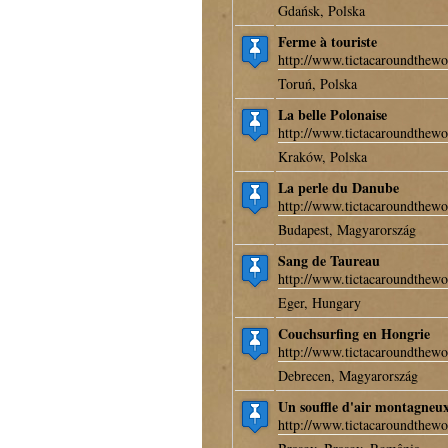
Gdańsk, Polska
Ferme à touriste
http://www.tictacaroundthewo
Toruń, Polska
La belle Polonaise
http://www.tictacaroundthewo
Kraków, Polska
La perle du Danube
http://www.tictacaroundthewo
Budapest, Magyarország
Sang de Taureau
http://www.tictacaroundthewo
Eger, Hungary
Couchsurfing en Hongrie
http://www.tictacaroundthewo
Debrecen, Magyarország
Un souffle d'air montagneu
http://www.tictacaroundthewo