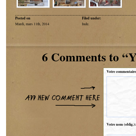
Posted on
Filed under:
Mardi, mars 11th, 2014
Inde
.
6 Comments to “Y a
Votre commentaire
Votre nom (oblig.):