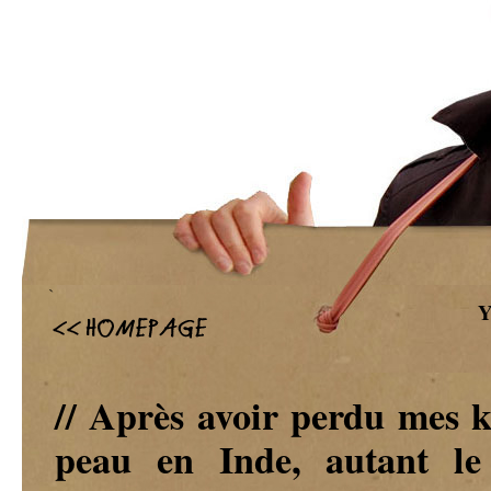
`
Y
// Après avoir perdu mes ki
peau en Inde, autant le