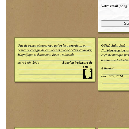
Votre email (oblig. 
Que de belles photos, rien qu’en les regardant, on
@Stef:
Salut Stef!
ressent l’énergie de ces lieux et que de belles couleurs;
J’ai bien reçu ton m
Magnifique et émouvant. Bises , à bientôt
et çà ne manque pas
les rues de Calcutta
Angel la trekkeuse de
mars 14th, 2014
ABC ;)
A Bientôt
mars 12th, 2014