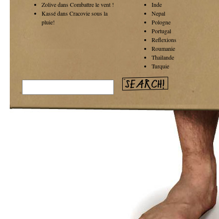
Zolive dans
Combattre le vent !
Inde
Kassé dans
Cracovie sous la
Nepal
pluie!
Pologne
Portugal
Reflexions
Roumanie
Thaïlande
Turquie