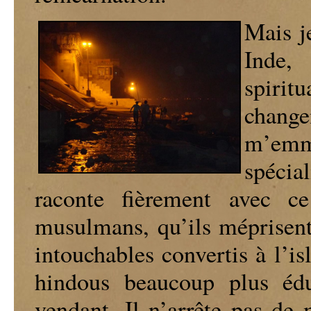
Mais j
Inde,
spirit
change
m’emm
spécia
raconte fièrement avec c
musulmans, qu’ils méprisent
intouchables convertis à l’is
hindous beaucoup plus édu
vendant. Il n’arrête pas de