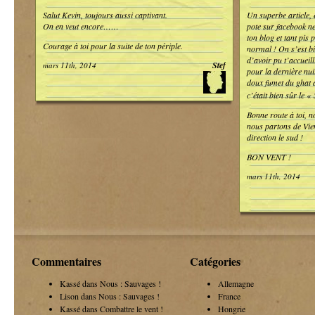
Salut Kevin, toujours aussi captivant.
Un superbe article, 
On en veut encore……
pote sur facebook ne
ton blog et tant pis
Courage à toi pour la suite de ton périple.
normal ! On s’est b
d’avoir pu t’accueil
Stef
mars 11th, 2014
pour la dernière nuit
doux fumet du ghat au
c’était bien sûr le 
Bonne route à toi,
nous partons de Vie
direction le sud !
BON VENT !
mars 11th, 2014
Commentaires
Catégories
Kassé dans
Nous : Sauvages !
Allemagne
Lison dans
Nous : Sauvages !
France
Kassé dans
Combattre le vent !
Hongrie